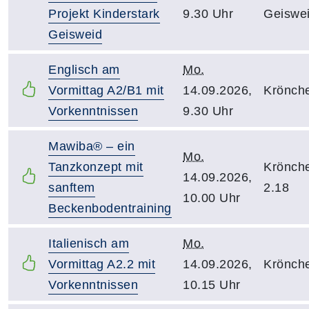
Projekt Kinderstark
9.30 Uhr
Geiswe
Geisweid
Englisch am
Mo.
Vormittag A2/B1 mit
14.09.2026,
Krönch
Vorkenntnissen
9.30 Uhr
Mawiba® – ein
Mo.
Tanzkonzept mit
Krönch
14.09.2026,
sanftem
2.18
10.00 Uhr
Beckenbodentraining
Italienisch am
Mo.
Vormittag A2.2 mit
14.09.2026,
Krönch
Vorkenntnissen
10.15 Uhr