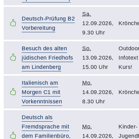
Sa.
Deutsch-Prüfung B2
12.09.2026,
Krönch
Vorbereitung
9.30 Uhr
Besuch des alten
So.
Outdoor
jüdischen Friedhofs
13.09.2026,
Infotex
am Lindenberg
15.00 Uhr
Kurs!
Italienisch am
Mo.
Morgen C1 mit
14.09.2026,
Krönch
Vorkenntnissen
8.30 Uhr
Deutsch als
Fremdsprache mit
Mo.
Kinder-
dem Familienbüro,
14.09.2026,
Jugendt