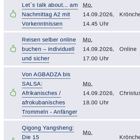
Let´s talk about... am
Mo.
Nachmittag A2 mit
14.09.2026,
Krönch
Vorkenntnissen
14.45 Uhr
Reisen selber online
Mo.
buchen – individuell
14.09.2026,
Online
und sicher
17.00 Uhr
Von AGBADZA bis
SALSA:
Mo.
Afrikanisches /
14.09.2026,
Christu
afrokubanisches
18.00 Uhr
Trommeln - Anfänger
Qigong Yangsheng:
Mo.
Die 15
Krönch