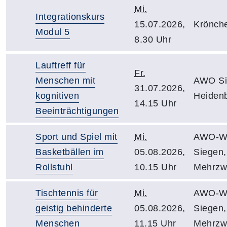
Mi.
Integrationskurs
15.07.2026,
Krönch
Modul 5
8.30 Uhr
Lauftreff für
Fr.
Menschen mit
AWO Si
31.07.2026,
kognitiven
Heidenb
14.15 Uhr
Beeinträchtigungen
Sport und Spiel mit
Mi.
AWO-We
Basketbällen im
05.08.2026,
Siegen,
Rollstuhl
10.15 Uhr
Mehrzw
Tischtennis für
Mi.
AWO-We
geistig behinderte
05.08.2026,
Siegen,
Menschen
11.15 Uhr
Mehrzw