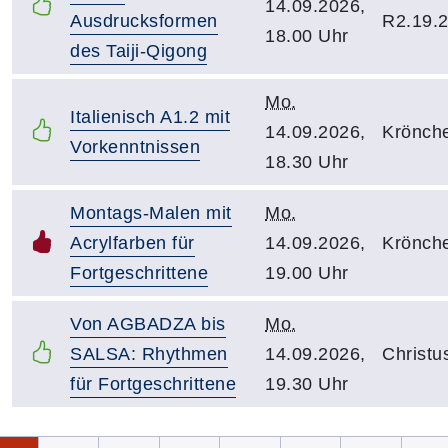
14.09.2026,
Ausdrucksformen
R2.19.
18.00 Uhr
des Taiji-Qigong
Mo.
Italienisch A1.2 mit
14.09.2026,
Krönch
Vorkenntnissen
18.30 Uhr
Montags-Malen mit
Mo.
Acrylfarben für
14.09.2026,
Krönch
Fortgeschrittene
19.00 Uhr
Von AGBADZA bis
Mo.
SALSA: Rhythmen
14.09.2026,
Christu
für Fortgeschrittene
19.30 Uhr