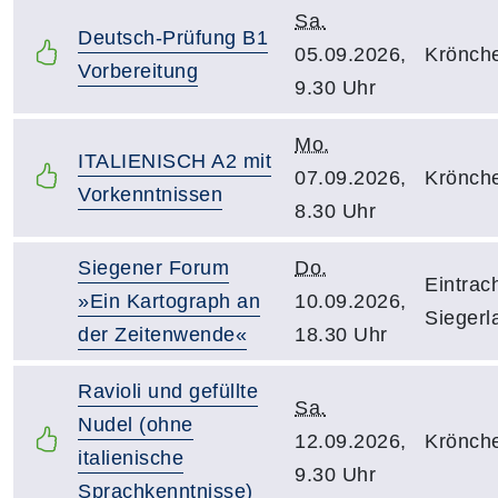
Sa.
Deutsch-Prüfung B1
05.09.2026,
Krönch
Vorbereitung
9.30 Uhr
Mo.
ITALIENISCH A2 mit
07.09.2026,
Krönch
Vorkenntnissen
8.30 Uhr
Siegener Forum
Do.
Eintrac
»Ein Kartograph an
10.09.2026,
Siegerl
der Zeitenwende«
18.30 Uhr
Ravioli und gefüllte
Sa.
Nudel (ohne
12.09.2026,
Krönch
italienische
9.30 Uhr
Sprachkenntnisse)