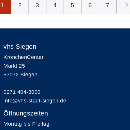
Seite 1 von 10
1
2
3
4
5
6
7
vhs Siegen
KrönchenCenter
Markt 25
57072 Siegen
0271 404-3000
info@vhs-stadt-siegen.de
Öffnungszeiten
Montag bis Freitag: